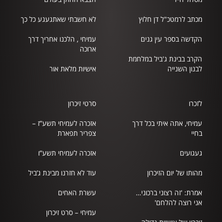
מכתב לרמטכ"ל דן חלוץ
לא חשבתי שאתגעגע כל כך
הקדשה בספר עין גנים
עמיחי , הלכנו אחריך דרך
ארוכה
הקרב בבינת ג'ביל במלחמת
לבנון השנייה
אישיות מלאת אור
לזכרו
סרטי זיכרון
עמיחי, אתה איתי בכל דרך
אזכרה לעמיחי תשע”ז –
בחיי
צפריר תפארת
געגועים
אזכרה לעמיחי תשע”ו
מהותו של יום הזיכרון
עוד לא חזרנו מבינת ג’ביל
אמרת: 'זה רצוני ברכוני…
עשרת האחים
אני רוצה להלחם'
עמיחי – סרט זיכרון