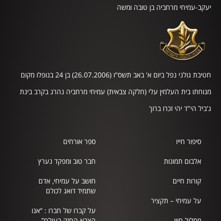
יעקב-עמיחי מרחביה בן טובה ומשה
חטיבת גולני נפל ביום א' באב תשס"ו (26.07.2006) בן 24 בנופלו מקום
מנוחתו בית העלמין עלי (חלקה צבאית) עמיחי מרחביה נהרג בקרב בינת
ג'ביל הי"ד יהי זכרו ברוך
סיפור חייו
ספר אורחים
אלבום תמונות
חבר טוב ומפקד נערץ
קורות חיים
חושב על עמיחי, אדם
שתמיד דואג לכולם
על עמיחי – תקציר
על קברו של חברו : “אנו
מסלול חייו
הצבא החזק בעולם”