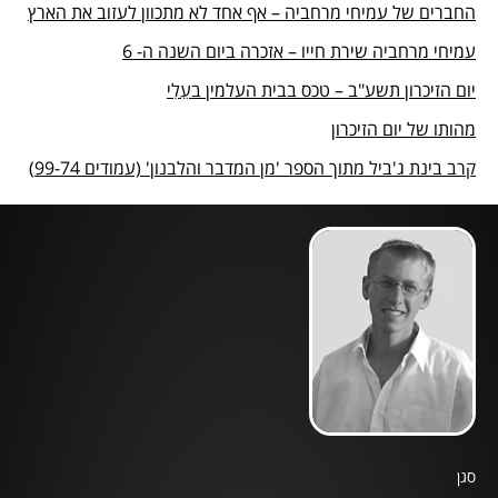
החברים של עמיחי מרחביה – אף אחד לא מתכוון לעזוב את הארץ
עמיחי מרחביה שירת חייו – אזכרה ביום השנה ה- 6
יום הזיכרון תשע"ב – טכס בבית העלמין בעֵלִי
מהותו של יום הזיכרון
קרב בינת ג'ביל מתוך הספר 'מן המדבר והלבנון' (עמודים 99-74)
סגן