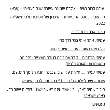
עולם ברור ראית – אזכרה שמונה עשרה שנה לעמיחי – (אבא)
הרמטכ"ל בטקס ההתייחדות והזיכרון של חטיבת גולני תשפ"ג –
2022
מצגת קרב בינת ג'בייל
עמיחי, אתה איתי בכל דרך בחיי
כולם אהבו אותו, היה בו משהו קסום.
עמיחי מרחביה – דיבר עם כולם בגובה העיניים (זיכרונות
מהטירונות ומקורס מ"כים)
עמיחי עמיחי…. חלמת על ישוב שנבנה והנה חלומך מתגשם.
אזכור – שיר לפלוגה ג' גדוד 51 במלחמת לבנון השנייה
חיבור שמים לארץ , בין אשר איננו לאשר ישנו – להקים ישוב חדש
בארץ ישראל !
געגועים