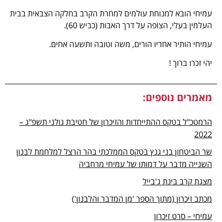
עמיחי הובא למנוחת עולמים למחרת הקרב בחלקה הצבאית בבית
העלמין בעֵלִי, הצופה על דרך האבות (כביש 60).
עמיחי הותיר אחריו הורים, משה וטובה ותשעה אחים.
יהי זכרו ברוך !
מאמרים נוספים:
הרמטכ"ל בטקס ההתייחדות והזיכרון של חטיבת גולני תשפ"ג –
2022
שר הביטחון בני גנץ בטקס הממלכתי בהר הרצל למלחמת לבנון
השנייה מדבר על דמותו של עמיחי מרחביה
מצגת קרב בינת ג'בייל
מכתב זיכרון (מתוך הספר 'מן המדבר והלבנון')
עמיחי – סרט זיכרון