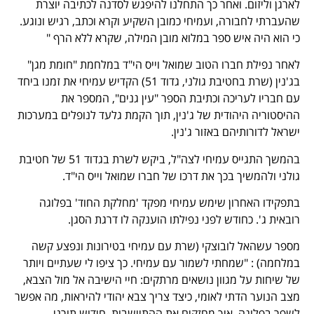
לארגן וליזום. ואחר כך התחלנו להיפגש לסדנה לכתיבה יוצרת
שהעברתי לחבורה, ועמיחי כמובן השקיע וקרא וכתב, רגיש ונוגע.
כי הוא היה איש ספר במלוא מובן המילה, שקרא ללא הרף "
לאחר נפילת חברו הטוב שמואל וייס הי"ד במלחמת "חומת מגן"
בג'נין (שרת בחטיבת גולני, גדוד 51) הקדיש עמיחי את זמנו ביחד
עם חבריו לעריכה וכתיבת הספר "עין גנים", המספר את
ההיסטוריה היהודית של ג'נין, תוך הקמת גלעד לנופלים במערכות
ישראל לדורותיהם באזור ג'נין.
בהמשך התגייס עמיחי לצה"ל, ביקש לשרת בגדוד 51 של חטיבת
גולני ולהמשיך בכך את דרכו של חברו שמואל וייס הי"ד.
בתפקידו האחרון שימש עמיחי מפקד 'מחלקת החוד' בפלוגה
רובאית ג'. כחודש לפני נפילתו הוענקה לו דרגת הסגן.
מספר עשהאל לובוצקי (שרת עם עמיחי בטירונות ונפצע קשה
במלחמה) : "שמחתי לשמור עם עמיחי. כך ציפו לי שעתיים ויותר
של שיחות על מגוון נושאים מרתקים: חיי הישיבה אל מול הצבא,
מצב הנוער הדתי לאומי, כיצד צריך צבא יהודי להיראות, מה אפשר
לשפר בפלוגה, איך מחזקים את ההתיישבות, חידוש תורני