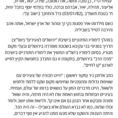
עמיחי הי"ד, בן טובה ומשה, אח לאמונה, שירה, יגאל, אורית,
אליעזר, תהילה, יאיר, אברהם וברכה, נולד בתלמי יוסף בחבל ימית,
ח' בטבת תשמ"ב ,(03/01/82) גדל והתחנך בישוב עֵלִי.
נשם מילדותו אויר פסגות נקי זך וטהור של ארץ ישראל, אותה אהב
והירבה לטייל בשביליה.
במהלך לימודיו התיכוניים בישיבת "ירושלים לצעירים" (ישל"צ)
הדריך בסניפי בני עקיבא בשכונת מוסררה בירושלים ובעֵלִי מקום
מגוריו, בסיום לימודיו בישל"צ המשיך את לימודיו התורניים בישיבת
"מרכז הרב" בירושלים, בתקופה זו גם התנדב בחופשת הקיץ לסייע
לארגון "קו לחיים".
כתב אלחנן ניר (מקור ראשון) : "היינו חבורה של צעירים עם
שאיפות גדולות ומהפכניות שחיפשו מקום שקט ללמוד ולחפש
ולשאול. היינו מדברים המון על נושאים ברומו של עולם, ועמיחי,
בעיניים הכחולות ובחוש האמת שלו לא היה מרפה, והיה שואל
ותוהה ומבקש אחר הנכון גם אם אינו קל. ולראות אותו יושב ולומד
וכולו שלווה, כמו לא נברא העולם אלא בשבילו – זה היה הכל.
והיתה הענווה והשקט שלא מנעו ממנו להניע אין סוף דברים,