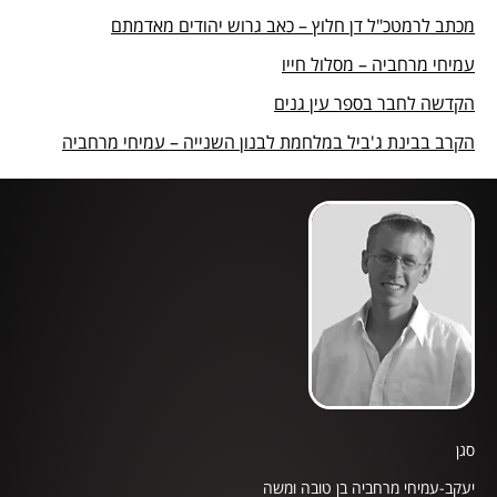
מכתב לרמטכ"ל דן חלוץ – כאב גרוש יהודים מאדמתם
עמיחי מרחביה – מסלול חייו
הקדשה לחבר בספר עין גנים
הקרב בבינת ג'ביל במלחמת לבנון השנייה – עמיחי מרחביה
סגן
יעקב-עמיחי מרחביה בן טובה ומשה