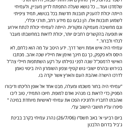
שלמדנו ועוד… כל נושא שעלה התפתח לדיון מעניין, ולעמיחי
הייתה יכולת להעניק תובנות חדשות בכל בנושא, תמיד ציפיתי
לשמוע תובנות אלו. הן נבעו גם מידע רחב, תורני וכללי,
וגם מחשיבה מעמיקה ומקורית. הייתה לעמיחי יכולת לנתח אירוע
או תופעה בהקשרים רחבים יותר, יכולת לדאות במחשבתו מעבר
לגלוי ולברור. "
עמיחי היה איש אמת וישר דרך. ידע היטב על מה הוא נלחם, לא
היסס ולא פקפק, כך גם חינך ואימן את חייליו שכה אהב. מכתבו
האישי לרמטכ"ל שנה לפני נפילתו על רקע השתתפות חיילי צה"ל
בגירוש ובהרס ישובי גוש קטיף וצפון השומרון היה ביטוי נאמן
לדרכו הישרה ואהבת העם והארץ אשר יקדה בו.
"עמיחי היה בחור משכמו ומעלה, מבט אחד אל אופן הליכתו ודיבורו
הספיק כדי לראות בו מנהיג ואדם למופת. חיוכו התמידי, טוב ליבו
ואהבתו לחבריו ולחניכיו הפכו את עמיחי לאישיות מיוחדת במינה "
סיפרו עליו תושבי הישוב עֵלִי.
ביום רביעי א' באב תשס"ו (26/7/06) נהרג עמיחי בקרב בבינת
ג'ביל בדרום הלבנון