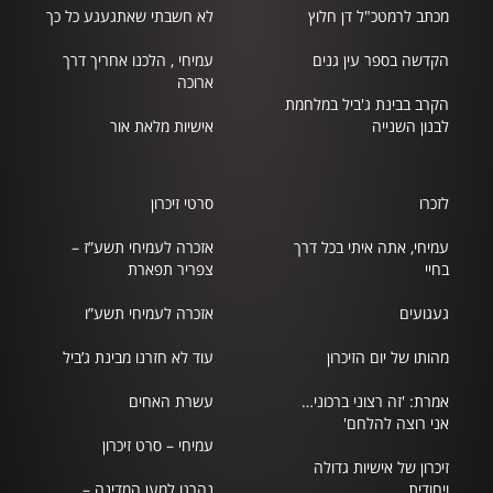
מכתב לרמטכ"ל דן חלוץ
לא חשבתי שאתגעגע כל כך
הקדשה בספר עין גנים
עמיחי , הלכנו אחריך דרך
ארוכה
הקרב בבינת ג'ביל במלחמת
לבנון השנייה
אישיות מלאת אור
לזכרו
סרטי זיכרון
עמיחי, אתה איתי בכל דרך
אזכרה לעמיחי תשע”ז –
בחיי
צפריר תפארת
געגועים
אזכרה לעמיחי תשע”ו
מהותו של יום הזיכרון
עוד לא חזרנו מבינת ג’ביל
אמרת: 'זה רצוני ברכוני…
עשרת האחים
אני רוצה להלחם'
עמיחי – סרט זיכרון
זיכרון של אישיות גדולה
ויחודית …
נהרגו למען המדינה –