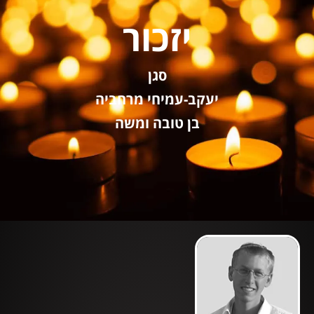
יזכור
סגן
יעקב-עמיחי מרחביה
בן טובה ומשה