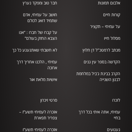
אלבום תמונות
חבר טוב ומפקד נערץ
קורות חיים
חושב על עמיחי, אדם
שתמיד דואג לכולם
על עמיחי – תקציר
על קברו של חברו : “אנו
מסלול חייו
הצבא החזק בעולם”
מכתב לרמטכ"ל דן חלוץ
לא חשבתי שאתגעגע כל כך
הקדשה בספר עין גנים
עמיחי , הלכנו אחריך דרך
ארוכה
הקרב בבינת ג'ביל במלחמת
לבנון השנייה
אישיות מלאת אור
לזכרו
סרטי זיכרון
עמיחי, אתה איתי בכל דרך
אזכרה לעמיחי תשע”ז –
בחיי
צפריר תפארת
געגועים
אזכרה לעמיחי תשע”ו