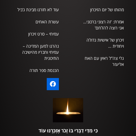
מהותו של יום הזיכרון
עוד לא חזרנו מבינת ג’ביל
אמרת: 'זה רצוני ברכוני…
עשרת האחים
אני רוצה להלחם'
עמיחי – סרט זיכרון
זיכרון של אישיות גדולה
ויחודית …
נהרגו למען המדינה –
עמיחי וחבריו מהישיבה
גלי צה”ל ראיון עם האח
התיכונית
אליעזר
הכנסת ספר תורה
כִּי מִדֵּי דַבְּרִי בּוֹ זָכֹר אֶזְכְּרֶנּוּ עוֹד