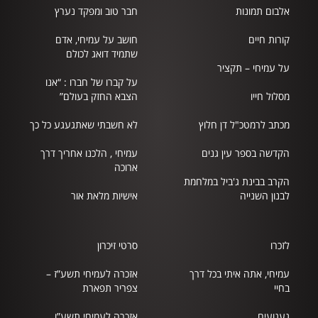
אלבום תמונות
חבר טוב ומפקד נערץ
קורות חיים
חושב על עמיחי, אדם
שתמיד דואג לכולם
על עמיחי – תקציר
על קברו של חברו : “אנו
מסלול חייו
הצבא החזק בעולם”
מכתב לרמטכ"ל דן חלוץ
לא חשבתי שאתגעגע כל כך
הקדשה בספר עין גנים
עמיחי , הלכנו אחריך דרך
ארוכה
הקרב בבינת ג'ביל במלחמת
לבנון השנייה
אישיות מלאת אור
לזכרו
סרטי זיכרון
עמיחי, אתה איתי בכל דרך
אזכרה לעמיחי תשע”ז –
בחיי
צפריר תפארת
געגועים
אזכרה לעמיחי תשע”ו