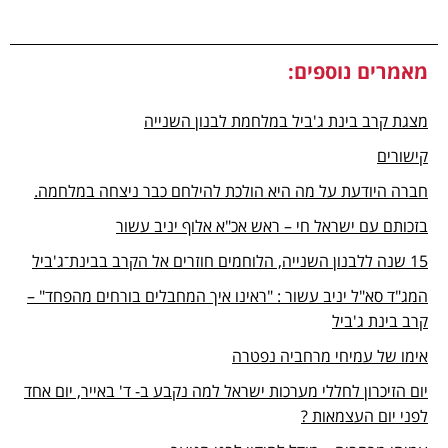
מאמרים נוספים:
מצגת קרב בינת ג'ביל במלחמת לבנון השנייה
קישורים
חברה היודעת על מה היא הולכת להילחם כבר ניצחה במלחמה.
בזכותם עם ישראל חי – ראש אכ"א אלוף יניב עשור
15 שנה ללבנון השנייה, הלוחמים חוזרים אל הקרב בבינת־ג'ביל
המג"ד סא"ל יניב עשור : "ראינו איך המחבלים בורחים מהפחד" –
קרב בינת ג'ביל
אימו של עמיחי מרחביה נפטרה
יום הזיכרון לחללי מערכות ישראל למה נקבע ב- ד' באייר, יום אחד
לפני יום העצמאות ?