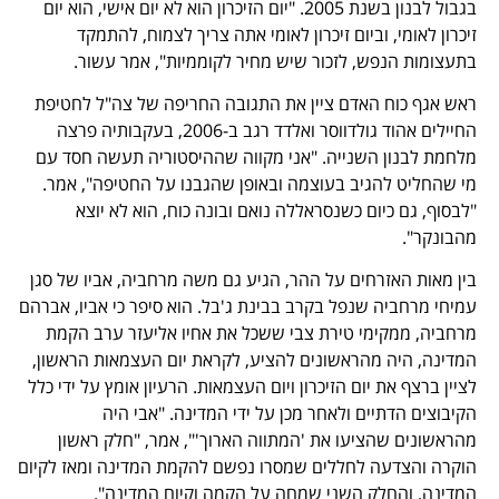
בגבול לבנון בשנת 2005. "יום הזיכרון הוא לא יום אישי, הוא יום
זיכרון לאומי, וביום זיכרון לאומי אתה צריך לצמוח, להתמקד
בתעצומות הנפש, לזכור שיש מחיר לקוממיות", אמר עשור.
ראש אגף כוח האדם ציין את התגובה החריפה של צה"ל לחטיפת
החיילים אהוד גולדווסר ואלדד רגב ב-2006, בעקבותיה פרצה
מלחמת לבנון השנייה. "אני מקווה שההיסטוריה תעשה חסד עם
מי שהחליט להגיב בעוצמה ובאופן שהגבנו על החטיפה", אמר.
"לבסוף, גם כיום כשנסראללה נואם ובונה כוח, הוא לא יוצא
מהבונקר".
בין מאות האזרחים על ההר, הגיע גם משה מרחביה, אביו של סגן
עמיחי מרחביה שנפל בקרב בבינת ג'בל. הוא סיפר כי אביו, אברהם
מרחביה, ממקימי טירת צבי ששכל את אחיו אליעזר ערב הקמת
המדינה, היה מהראשונים להציע, לקראת יום העצמאות הראשון,
לציין ברצף את יום הזיכרון ויום העצמאות. הרעיון אומץ על ידי כלל
הקיבוצים הדתיים ולאחר מכן על ידי המדינה. "אבי היה
מהראשונים שהציעו את 'המתווה הארוך'", אמר, "חלק ראשון
הוקרה והצדעה לחללים שמסרו נפשם להקמת המדינה ומאז לקיום
המדינה, והחלק השני שמחה על הקמה וקיום המדינה".