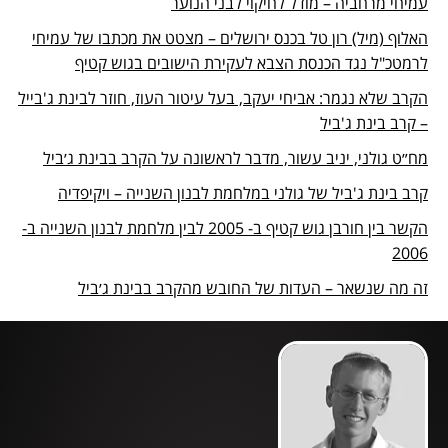
עמיחי מרחביה – מודל לחיקוי לבני הנוער
האלוף (מיל) רון טל בכנס ירושלים – מצטט את מכתבו של עמיחי
לרמטכ"ל נגד הכנסת הצבא לעקירת הישובים בגוש קטיף
הקרב שלא נגמר: אביחי יעקב, בעל עיטור העוז, חוזר לבינת ג'בייל
– קרב בינת ג'ביל
מח״ט גולני, יניב עשור, מדבר לראשונה על הקרב בבינת ג׳ביל
קרב בינת ג'ביל של גולני במלחמת לבנון השנייה – ויקיפדיה
הקשר בין חורבן גוש קטיף ב- 2005 לבין מלחמת לבנון השנייה ב-
2006
זה מה שנשאר – העדות של החובש מהקרב בבינת ג׳ביל