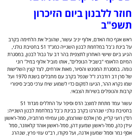
חוזר ללבנון ביום הזיכרון
תשפ"ב
ראש אגף כוח האדם, אלוף יניב עשור, שהוביל את הלחימה בקרב
על בינת ג'בל במלחמת לבנון השנייה כמג"ד 51 בחטיבת גולני,
הגיע ביום שישי האחרון לתצפית בהר דב על גבול לבנון, במסגרת
המיזם הלאומי "בשביל הנופלים", אותו מוביל אלוף במיל' רוני
נומה. במסגרת המפגש והסיור, מאות אזרחים, לצד קצין השלישות
של סרן דב רודברג ז"ל שנפל בקרב עם מחבלים בשנת 1970 ועל
שמו נקרא ההר, הגיעו למקום כדי לשמוע שיח ערכי סביב סיפורי
קרבות והנופלים בשירות הצבאי.
עשור עמד מתחת למוצב הדס וסיפר על החללים מגדוד 51
בחטיבת גולני שנהרגו בקרב בבינת ג'בל במלחמת לבנון השנייה:
רס"ן רועי קליין, סרן אלכס שוורצמן, סגן עמיחי מרחביה, סמל-ראשון
עידן כהן, סמל-ראשון שמעון דהן, סמל-ראשון אוהד קלאוזנר, סמל
אסף נמר וסמל שמעון אדגה, ועל פקודו, רב"ט עוזי פרץ, שנהרג