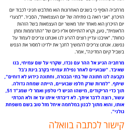
מרחביה הוסיף כי בשנים האחרונות הוא מתלבש חגיגי לכבוד יום
הזיכרון. "אני רואה בו פתיחה של יום העצמאות", הסביר. "לצערי
יום הזיכרון הוא מאחד יותר מאשר יום העצמאות בשל הזהות
הלאומית", טען, וקרא להתייחס אליו כיום של "התרוממות ומתן
כוחות". "אויבנו עדיין רוצים להרע לנו ואנחנו צריכים לעמוד על
נפשנו. אנחנו צריכים להמשיך לחנך את ילדינו למסור את הנפש
בשביל קיום המדינה", אמר.
מרחביה הגיע אל ההר עם נכדו, שקרוי על שם עמיחי, בנו
שאיבד. "שבועיים לאחר נפילת עמיחי בקרב בינת ג'בל
נקבעה לנו חתונה של בתי הבכורה, וחתונה כידוע לא דוחים",
שיתף. "למרות שרק חלפו שבועיים, הייתה שמחה גדולה.
תוך כדי הריקודים, מישהו הגיש לי טלפון ואמר לי שמג"ד 51,
עשור, רוצה לדבר איתך. לא דיברתי איתו עד אז ולא הכרתי
אותו, והוא מתוך לבנון במלחמה איחל מזל טוב בשם משפחת
גולני".
קישור לכתבה
בוואלה