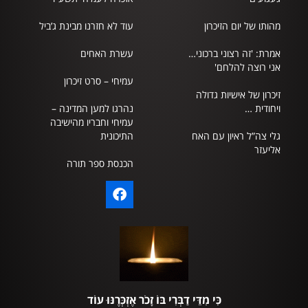
מהותו של יום הזיכרון
עוד לא חזרנו מבינת ג’ביל
אמרת: 'זה רצוני ברכוני…
עשרת האחים
אני רוצה להלחם'
עמיחי – סרט זיכרון
זיכרון של אישיות גדולה
ויחודית …
נהרגו למען המדינה –
עמיחי וחבריו מהישיבה
גלי צה”ל ראיון עם האח
התיכונית
אליעזר
הכנסת ספר תורה
כִּי מִדֵּי דַבְּרִי בּוֹ זָכֹר אֶזְכְּרֶנּוּ עוֹד