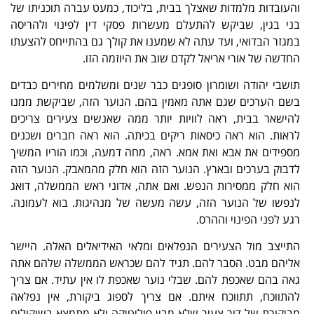
והעובדות מלמדות שאצלך בבית, בליכוד, כמעט עברה תוכניתו של
בני בגין, שביקש להתעלם מעשרות פסקי דין לפינוי ולהריסה
במגזר הבדואי, ועד עתה לא שמענו את קולך גם בהתייחס להצעתו
החדשה של אורי אריאל לקדם שוב את היוזמה הזו.
תושבי יהודה ושומרון סופגים כבר שנים ומשלמים מחירים כבדים
בשם הערכים שגם אתה מאמין בהם. הנוער הזה, שביקשת ממנו
להישאר בבית, ראה לוויות יותר ממה שאנשים צעירים צריכים
לראות. הוא ראה כיסאות ריקים בכיתה. הוא ראה חברים ושכנים
מספידים את אבא ואת אמא. ראה, מחה דמעה, וכמו הוריו המשיך
לדבוק בערכים ובארץ. הנוער הזה הוא חלק מהמאבק. הנוער הזה
הוא חלק ממסירות הנפש. ואם אתה, אדוני ראש הממשלה, דואג
לנפשו של הנוער הזה, עשה מעשה של מנהיגות. בוא לעמונה.
רגע לפני הפינוי וההרס.
התייצב מול הצעירים הנפלאים ומלאי האידיאלים האלה. היישר
אליהם מבט. הסבר להם. תגיד להם שכראש הממשלה שלהם אתה
גאה בהם שאכפת להם. שבלי נוער שאכפת לו אין עתיד. אם צריך
להתווכח, תתווכח איתם. אם צריך לספוג ביקורת, אין נפלאה
מביקורת של דור צעיר שלא מבין פוליטיקה ולא מתמצא בשיקולים