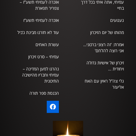
עמיחי, אתה איתי בכל דרך
אזכרה לעמיחי תשע”ז –
בחיי
צפריר תפארת
געגועים
אזכרה לעמיחי תשע”ו
מהותו של יום הזיכרון
עוד לא חזרנו מבינת ג’ביל
אמרת: 'זה רצוני ברכוני…
עשרת האחים
אני רוצה להלחם'
עמיחי – סרט זיכרון
זיכרון של אישיות גדולה
ויחודית …
נהרגו למען המדינה –
עמיחי וחבריו מהישיבה
גלי צה”ל ראיון עם האח
התיכונית
אליעזר
הכנסת ספר תורה