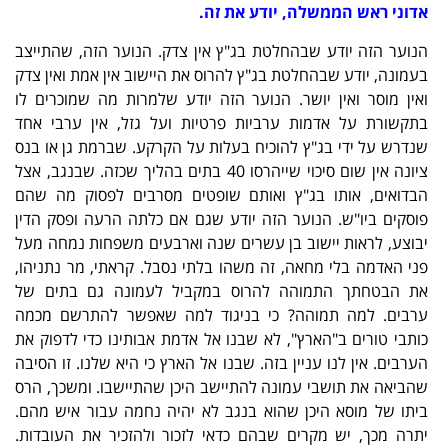
אדוני ראש הממשלה, יודע את זה.
הנוער הזה יודע שבהחלטת בג"ץ אין צדק. הנוער הזה, שהתייצב
בעמונה, יודע שבהחלטת בג"ץ להרוס את היישוב אין אמת ואין צדק
ואין מוסר ואין יושר. הנוער הזה יודע שלמרות מה שמוכרים לו
בתקשורת על אדמות ערביות פרטיות ועל גזל, אין ערבי אחד
שנדרש על ידי בג"ץ להוכיח בעלות על הקרקע. שברמת גן או בנס
ציונה אין שום סיכוי שייהרסו 40 בתים בהליך שכזה. שבנגב, אצל
הבדואים, אותו בג"ץ ואותם שופטים מסרבים לפסוק מה שהם
פוסקים ביו"ש. הנוער הזה יודע שגם אם כלתה הרעה ופסק הדין
יבוצע, לראות יישוב בן עשרים שנה וארבעים משפחות נמחה מעל
פני האדמה בלי מחאה, זה משהו בלתי נסבל. קראתי, מר נתניהו,
את הבטחתך התמוהה להרוס במקביל לעמונה גם בתים של
ערבים. למה תמוהה? כי בניגוד למה שאפשר להתרשם מכמה
כותבי טורים ב"הארץ", לא שבנו אל אדמת אבותינו כדי לדפוק את
הערבים. אין לנו עניין בזה. שבנו אל הארץ כי היא שלנו. זו הסיבה
שהביאה את תושבי עמונה להתיישב היכן שהתיישבו. ומשכך, הרס
ביתו של מוסא היכן שהוא בנגב לא יהיה נחמה עבור איש מהם.
יתרה מכך, יש מקרים שבהם כדאי לזכור ולהזכיר את העובדות.