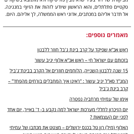
טקטיים פתלתלים, והוא הראשון שיודע לזהות את הזיוף במנגינה.
אל תדבר אליהם במכתבים, אדוני ראש הממשלה, לך אליהם. היום.
מאמרים נוספים:
ראש אכ"א שפיקד על קרב בינת ג'בל חוזר ללבנון
בזכותם עם ישראל חי – ראש אכ"א אלוף יניב עשור
15 שנה ללבנון השנייה, הלוחמים חוזרים אל הקרב בבינת־ג'ביל
המג"ד סא"ל יניב עשור : "ראינו איך המחבלים בורחים מהפחד" –
קרב בינת ג'ביל
אימו של עמיחי מרחביה נפטרה
יום הזיכרון לחללי מערכות ישראל למה נקבע ב- ד' באייר, יום אחד
לפני יום העצמאות ?
האלוף (מיל) רון טל בכנס ירושלים – מצטט את מכתבו של עמיחי