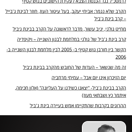
לרמטכ"ל נגד הכנסת הצבא לעקירת הישובים בגוש קטיף
הקרב שלא נגמר: אביחי יעקב, בעל עיטור העוז, חוזר לבינת ג'בייל
– קרב בינת ג'ביל
מח״ט גולני, יניב עשור, מדבר לראשונה על הקרב בבינת ג׳ביל
קרב בינת ג'ביל של גולני במלחמת לבנון השנייה – ויקיפדיה
הקשר בין חורבן גוש קטיף ב- 2005 לבין מלחמת לבנון השנייה ב-
2006
זה מה שנשאר – העדות של החובש מהקרב בבינת ג׳ביל
יום הזיכרון אינו יום אבל – עמיחי מרחביה
הקרב בבינת ג'ביל- "יצאנו כשידנו על העליונה" (אלון חכימה,
איתמר כץ ושבתאי מעוז)
ההרוגים בקרבות שהתקיימו אמש בעיירה בינת ג'ביל