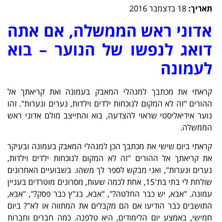
תאריך:
18 בדצמבר 2016
אדוני ראש הממשלה, אם אתה
דואג לנפשו של הנוער – בוא
לעמונה
קראתי את מכתבך למנהלי המאבק בעמונה ואת קריאתך אל
ההורים "זה לא המקום לנוכחות ילדים וילדות, נערים ונערות". זהו
נוער אידיאליסטי שראוי להצדעה, בוא והתייצב מולם אדוני ראש
הממשלה.
קראתי ביום שישי את מכתבך הכן למנהלי המאבק בעמונה ובעיקר
את קריאתך אל ההורים "זה לא המקום לנוכחות ילדים וילדות,
נערים ונערות", ואני מבקש לספר לך משהו. בשבועיים האחרונים
שולחת לי בתי בת־15, אחת לכמה שעות, מסרונים מוטרדים בעניין
עמונה. "אבא, יש כבר החלטה?", "אבא, בג"ץ כבר פסק?", "אבא,
התושבים כבר הודיעו אם הם מקבלים את המתווה או לא"? ביום
חמישי, באמצע יום הלימודים, היא טלפנה. כמה חברים וחברות