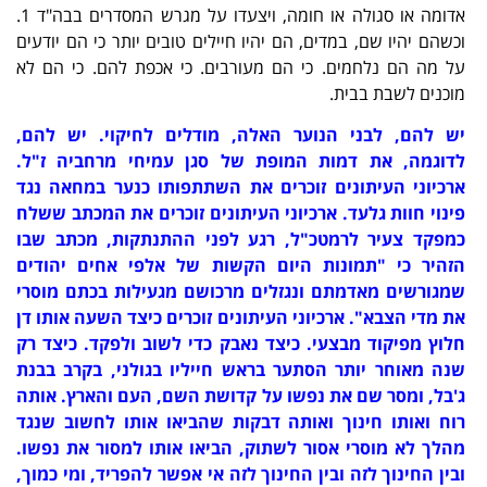
אדומה או סגולה או חומה, ויצעדו על מגרש המסדרים בבה"ד 1.
וכשהם יהיו שם, במדים, הם יהיו חיילים טובים יותר כי הם יודעים
על מה הם נלחמים. כי הם מעורבים. כי אכפת להם. כי הם לא
מוכנים לשבת בבית.
יש להם, לבני הנוער האלה, מודלים לחיקוי. יש להם,
לדוגמה, את דמות המופת של סגן עמיחי מרחביה ז"ל.
ארכיוני העיתונים זוכרים את השתתפותו כנער במחאה נגד
פינוי חוות גלעד. ארכיוני העיתונים זוכרים את המכתב ששלח
כמפקד צעיר לרמטכ"ל, רגע לפני ההתנתקות, מכתב שבו
הזהיר כי "תמונות היום הקשות של אלפי אחים יהודים
שמגורשים מאדמתם ונגזלים מרכושם מגעילות בכתם מוסרי
את מדי הצבא". ארכיוני העיתונים זוכרים כיצד השעה אותו דן
חלוץ מפיקוד מבצעי. כיצד נאבק כדי לשוב ולפקד. כיצד רק
שנה מאוחר יותר הסתער בראש חייליו בגולני, בקרב בבנת
ג'בל, ומסר שם את נפשו על קדושת השם, העם והארץ. אותה
רוח ואותו חינוך ואותה דבקות שהביאו אותו לחשוב שנגד
מהלך לא מוסרי אסור לשתוק, הביאו אותו למסור את נפשו.
ובין החינוך לזה ובין החינוך לזה אי אפשר להפריד, ומי כמוך,