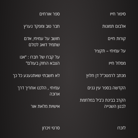
סיפור חייו
ספר אורחים
אלבום תמונות
חבר טוב ומפקד נערץ
קורות חיים
חושב על עמיחי, אדם
שתמיד דואג לכולם
על עמיחי – תקציר
על קברו של חברו : “אנו
מסלול חייו
הצבא החזק בעולם”
מכתב לרמטכ"ל דן חלוץ
לא חשבתי שאתגעגע כל כך
הקדשה בספר עין גנים
עמיחי , הלכנו אחריך דרך
ארוכה
הקרב בבינת ג'ביל במלחמת
לבנון השנייה
אישיות מלאת אור
לזכרו
סרטי זיכרון