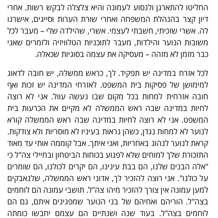
החליטו להתארגן ולנסוע לעמונה והיא צלצלה לבקש רשות. אחרי
דיון קצר בהנהלת המשפחה ואחרי שורת הערות וסייגים, אישרנו
לה. אשרי שזכיתי, חשבתי לעצמי. אשרי, שהילדה שלי – מעבר לכל
משובות הנוער והילדות, מעבר לתוכניות הטלוויזיה ולזמרים שאני
כבר מזמן לא מזהה – מעסיקה את עצמה בסוגיות שכאלה.
לכל אזרח במדינה יש תפקיד. לך, כראש ממשלה, יש חובה לדאוג
למימושן של פסיקות בית המשפט. לאזרחי המדינה יש זכות ואף
חובה אזרחית למחות בכל מקום שבו נעשה עוול. אני לא רוצה
לחיות במדינה שבה ראש הממשלה לא מקיים את הכרעות בית
המשפט. אני לא רוצה לחיות במדינה שבה ראש הממשלה קורא
לנוער לא למחות נגדן, כשהן נראות בעיניו לא מוסריות ולא צודקות.
קראת לנוער לנהוג באחריות, ואני איתך. אבל קוממה אותי עד מאוד
התזכורת שלך למוחים שלא לפגוע בכוחות הביטחון ובחיילי צה"ל כי
"אלה הבנים שלנו, הם בבת עינינו, הם יקרים לכולנו, הם שומרים
על כולנו". אני רוצה להזכיר לך, אדוני ראש הממשלה, שלנאבקים
למען עמונה אין צורך להזכיר מיהו צה"ל. תושבי עמונה הם לוחמים
בצה"ל. הוריהם ואחיהם של בני הנוער שמפגינים איתם, גם הם
לוחמים בצה"ל. בעוד שנה ושנתיים הם עצמם יחבשו כומתה