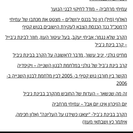
עמיחי מרחביה – מודל לחיקוי לבני הנוער
האלוף (מיל) רון טל בכנס ירושלים – מצטט את מכתבו של עמיחי
לרמטכ"ל נגד הכנסת הצבא לעקירת הישובים בגוש קטיף
הקרב שלא נגמר: אביחי יעקב, בעל עיטור העוז, חוזר לבינת ג'בייל
– קרב בינת ג'ביל
מח״ט גולני, יניב עשור, מדבר לראשונה על הקרב בבינת ג׳ביל
קרב בינת ג'ביל של גולני במלחמת לבנון השנייה – ויקיפדיה
הקשר בין חורבן גוש קטיף ב- 2005 לבין מלחמת לבנון השנייה ב-
2006
זה מה שנשאר – העדות של החובש מהקרב בבינת ג׳ביל
יום הזיכרון אינו יום אבל – עמיחי מרחביה
הקרב בבינת ג'ביל- "יצאנו כשידנו על העליונה" (אלון חכימה,
איתמר כץ ושבתאי מעוז)