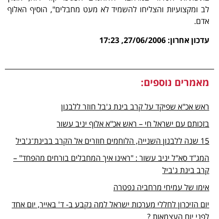
לב ומקצועיות והצליחו להשמיד לא מעט מחבלים", הוסיף האלוף
אדם.
עדכון אחרון: 27/06/2006
, 17:23
מאמרים נוספים:
ראש אכ"א שפיקד על קרב בינת ג'בל חוזר ללבנון
בזכותם עם ישראל חי – ראש אכ"א אלוף יניב עשור
15 שנה ללבנון השנייה, הלוחמים חוזרים אל הקרב בבינת־ג'ביל
המג"ד סא"ל יניב עשור : "ראינו איך המחבלים בורחים מהפחד" –
קרב בינת ג'ביל
אימו של עמיחי מרחביה נפטרה
יום הזיכרון לחללי מערכות ישראל למה נקבע ב- ד' באייר, יום אחד
לפני יום העצמאות ?