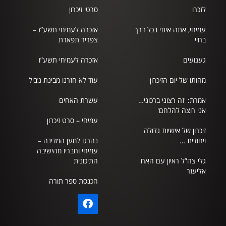
לזכרו
סרטי זיכרון
עמיחי, אתה איתי בכל דרך
אזכרה לעמיחי תשע”ז –
בחיי
צפריר תפארת
געגועים
אזכרה לעמיחי תשע”ו
מהותו של יום הזיכרון
עוד לא חזרנו מבינת ג’ביל
אמרת: 'זה רצוני ברכוני…
עשרת האחים
אני רוצה להלחם'
עמיחי – סרט זיכרון
זיכרון של אישיות גדולה
ויחודית …
נהרגו למען המדינה –
עמיחי וחבריו מהישיבה
גלי צה”ל ראיון עם האח
התיכונית
אליעזר
הכנסת ספר תורה