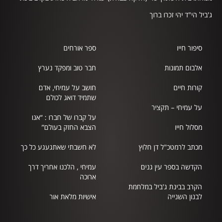
ג'ביל הי"ד יהי זכרו ברוך
סיפור חייו
ספר אורחים
אלבום תמונות
חבר טוב ומפקד נערץ
קורות חיים
חושב על עמיחי, אדם
שתמיד דואג לכולם
על עמיחי – תקציר
על קברו של חברו : “אנו
מסלול חייו
הצבא החזק בעולם”
מכתב לרמטכ"ל דן חלוץ
לא חשבתי שאתגעגע כל כך
הקדשה בספר עין גנים
עמיחי , הלכנו אחריך דרך
ארוכה
הקרב בבינת ג'ביל במלחמת
לבנון השנייה
אישיות מלאת אור