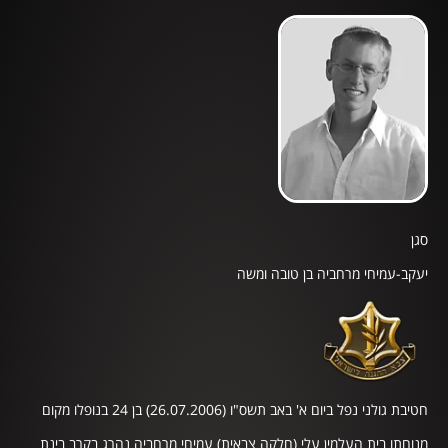
סגן
יעקב-עמיחי מרחביה בן טובה ומשה
חטיבת גולני נפל ביום א' באב תשס"ו (26.07.2006) בן 24 בנופלו מקום
מנוחתו בית העלמין עלי (חלקה צבאית) עמיחי מרחביה נהרג בקרב בינת