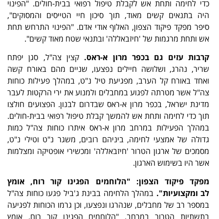
כדי לחימה ותחת אש לקבלת טיפול רפואי בבית-חולים. "הפינוי
היה בתנאים קשים מאוד, תוך סיכון חיי הטייסים והמסוקים",
סיפר מפקד פיקוד הצפון, האלוף אודי אדם. "הפינוי התרחש תחת
אש ותחת מרגמות של 'חיזבאללה' ובתנאי שטח מאוד קשים".
קרבות עזים גם בכפר מרון א-ראס.
קצין צה"ל, סגן יפתח
שריר, נהרג, ושלושה חיילים נפצעו, שניים מהם באורח קשה
ואחד באורח קל הערב, מפגיעת טיל נ"ט, במהלך פעילות כוחות
צה"ל אשר מטרתה לפגוע במחבלים ולמנוע את ירי הרקטות לעבר
מדינת ישראל, בכפר מרון א-ראס שבדרום לבנון. הפצועים חולצו
תוך כדי לחימה ותחת אש להמשך קבלת טיפול רפואי בבית-חולים.
במהלך הפעילות במרחב מרון א-ראס איתרו כוחות צה"ל כמות
גדולה של אמצעי לחימה, ביניהם רובים, משגר נ"ט וטילי נ"ט,
מסמכים של ארגון הטרור 'חיזבאללה' ומכשירי אופטיקה ומצלמות
אשר היו בשימוש הארגון.
מפקד פיקוד הצפון: "הלוחמים הפגינו קור רוח, אומץ
לב
ומקצועיות
".
במהלך הלחימה בבינת ג'ביל פגעו כוחות צה"ל
במספר רב של מחבלים, שנהרגו ונפצעו, וכן גרמו הכוחות לפגיעה
בתשתיות הטרור במרחב. "הלוחמים הפגינו קור רוח, אומץ