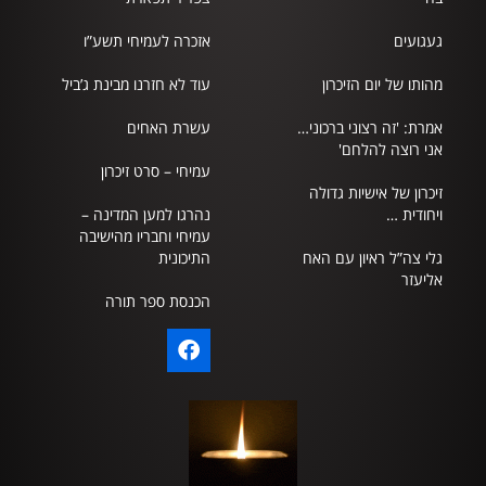
געגועים
אזכרה לעמיחי תשע”ו
מהותו של יום הזיכרון
עוד לא חזרנו מבינת ג’ביל
אמרת: 'זה רצוני ברכוני…
עשרת האחים
אני רוצה להלחם'
עמיחי – סרט זיכרון
זיכרון של אישיות גדולה
ויחודית …
נהרגו למען המדינה –
עמיחי וחבריו מהישיבה
גלי צה”ל ראיון עם האח
התיכונית
אליעזר
הכנסת ספר תורה