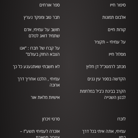
סיפור חייו
ספר אורחים
אלבום תמונות
חבר טוב ומפקד נערץ
קורות חיים
חושב על עמיחי, אדם
שתמיד דואג לכולם
על עמיחי – תקציר
על קברו של חברו : “אנו
מסלול חייו
הצבא החזק בעולם”
מכתב לרמטכ"ל דן חלוץ
לא חשבתי שאתגעגע כל כך
הקדשה בספר עין גנים
עמיחי , הלכנו אחריך דרך
ארוכה
הקרב בבינת ג'ביל במלחמת
לבנון השנייה
אישיות מלאת אור
לזכרו
סרטי זיכרון
עמיחי, אתה איתי בכל דרך
אזכרה לעמיחי תשע”ז –
בחיי
צפריר תפארת