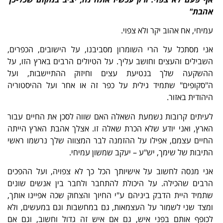
אהבת"
עמיחי, אח אהוב יקר ולא צפוי.
אני מסתכל על הרי השומרון מסביבנו, על הישובים, הכפרים,
השבילים והעצים וחושב עליך. על הטיולים הרבים בארץ הזו, על
ההשקעה שלך בנטיעת עצים וחיזוק ההתיישבות, ועל
ה"סקופים" שתמיד גילית על כפר זה או אחר ועל ההיסטוריה
היהודית באזור.
לעיתים קרובות נשמעת השאלה האם שווה לסכן את החיים עבור
הארץ, ואני יודע שלא הכרת שאלה זו. אצלך אהבת הארץ הייתה
החיים עצמם, אפילו על ההזמנה לבר המצווה שלך נרשמו ראשי
התיבות של שימך, יש"ע – יעקב שמשון עמיחי.
אני מנסה לחשוב על אישיותך הכל כך לא צפויה, ועל ההפכים
הרבים שהכילה. על היכולת להתחבר ולחבר בין אנשים שונים
שתמיד היית הדבק ביניהם ע"י החיוך והצחוק שכה אפיינו אותך,
ומצד שני לשמור על העצמאות, גם במחשבות וגם במעשים, ולא
לכופף אותם בפני איש, גם אם איש זה גדול וחשוב, וגם אם