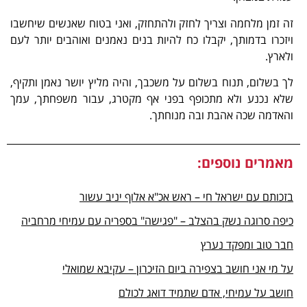
זה זמן מלחמה וצריך לחזק ולהתחזק, ואני בטוח שאנשים שיחשבו
ויזכרו בדמותך, יקבלו כח להיות בנים נאמנים ואוהבים יותר לעם
ולארץ.
לך בשלום, תנוח בשלום על משכבך, והיה מליץ יושר נאמן ותקיף,
שלא נכנע ולא מתכופף בפני אף מקטרג, עבור משפחתך, עמך
והאדמה שכה אהבת ובה מנוחתך.
מאמרים נוספים:
בזכותם עם ישראל חי – ראש אכ"א אלוף יניב עשור
כיפה סרוגה נשק בהצלב – "פגישה" בספריה עם עמיחי מרחביה
חבר טוב ומפקד נערץ
על מי אני חושב בצפירה ביום הזיכרון – עקיבא שמואלי
חושב על עמיחי, אדם שתמיד דואג לכולם