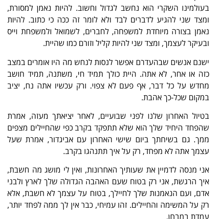
בעולמינו השקרי הוא נחשב לגדול וחשוב. להיות נאמן למסורת,
ומצד שני להגיע לדברים לבד ולא לומר זה ככה כי כתוב. להיות
נאמן בצורה מיוחדת למשפחה, לחברים, לשמואל ולמשפחת וייס
ובעיקר לעצמך, ומצד שני להיות קליל וזורם כמו שהיית.
ישנם אנשים שבהעדרם אפשר לנסות לנחש מה היו אומרים במצב
כזה או אחר, לא אתה. היית כולך תמיד חי, משתנה, תמיד חושב
מחדש על כל דבר, אף פעם לא צפוי. ורק עכשיו אתה נח, יציב
במקום שכל-כך אהבת.
בטיול האחרון שלנו לפני שבועיים, לאחר יציאתך מעזה, אמרת
שהפחד היחיד שלך הוא שלא תתפקד בקרב כפי שהחיילים מצפים
ממך. גם בשיחתך ביום שישי האחרון עם אביגדור, אמרת שעל
עצמך אתה לא מפחד, רק על איך תתנהגו בקרב.
אני מנסה לדמיין את שעותיך האחרונות, ואין לי מושג מה חשבת,
איך הרגשת, אני רק בטוח שעם האהבה הגדולה שלך לארץ ולבני
אדם, ועם הנאמנות שלך לחיילך, בטוח על עצמך לא חשבת, אלא
רק על המשימה והחיילים. זהו עמיחי, כבר אין לך ממה לפחד יותר,
עמדת במבחן.